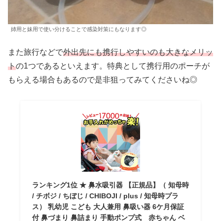
姉用と妹用で使い分けることで感染対策にもなります◎
また旅行などで
外出先にも携行しやすいのも大きなメリッ
ト
の1つであるといえます。特典として携行用のポーチが
もらえる場合もあるので是非狙ってみてくださいね◎
ランキング1位 ★ 鼻水吸引器 【正規品】（ 知母時
/ チボジ / ちぼじ / CHIBOJI / plus / 知母時プラ
ス） 乳幼児 こども 大人兼用 鼻吸い器 6ケ月保証
付 鼻づまり 鼻詰まり 手動ポンプ式 赤ちゃん ベ