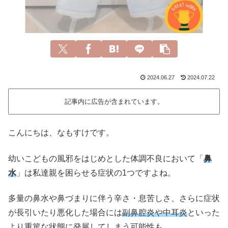
2024.06.27
2024.07.22
記事内に広告が含まれています。
こんにちは、なもすけです。
幼いこどもの風邪をはじめとした体調不良において「
鼻
水
」は私達親を困らせる症状の1つですよね。
多量の鼻水や鼻づまりに伴う辛さ・息苦しさ、さらに症状
が長引いたり悪化した場合には
副鼻腔炎や中耳炎
といった
より重篤な状態に発展してしまう可能性も…。