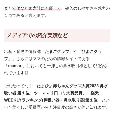
また
安価なため家計にも優しく
、導入のしやすさも魅力の
１つであると言えます。
メディアでの紹介実績など
出産・育児の情報誌「
たまごクラブ
」や「
ひよこクラ
ブ
」、さらにはママのための情報サイトである
「
mamari
」においても一押しの鼻水吸引機として紹介さ
れています◎
それだけでなく「
たまひよ赤ちゃんグッズ大賞2023 鼻水
吸い器 第１位
」や「
ママリ口コミ大賞受賞」「楽天
WEEKLYランキング(鼻吸い器・鼻水取り器)第１位
」とい
った華々しい受賞歴からも注目度の高さが伺い知れます。