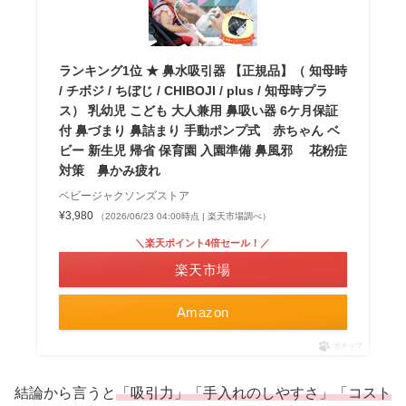
ランキング1位 ★ 鼻水吸引器 【正規品】（ 知母時
/ チボジ / ちぼじ / CHIBOJI / plus / 知母時プラ
ス） 乳幼児 こども 大人兼用 鼻吸い器 6ケ月保証
付 鼻づまり 鼻詰まり 手動ポンプ式 赤ちゃん ベ
ビー 新生児 帰省 保育園 入園準備 鼻風邪 花粉症
対策 鼻かみ疲れ
ベビージャクソンズストア
¥3,980
（2026/06/23 04:00時点 | 楽天市場調べ）
＼楽天ポイント4倍セール！／
楽天市場
Amazon
ポチップ
結論から言うと
「吸引力」「手入れのしやすさ」「コスト