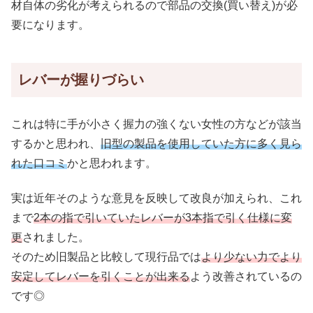
材自体の劣化が考えられるので部品の交換(買い替え)が必
要になります。
レバーが握りづらい
これは特に手が小さく握力の強くない女性の方などが該当
するかと思われ、
旧型の製品を使用していた方に多く見ら
れた口コミ
かと思われます。
実は近年そのような意見を反映して改良が加えられ、これ
まで
2本の指で引いていたレバーが3本指で引く仕様に変
更
されました。
そのため旧製品と比較して現行品では
より少ない力でより
安定してレバーを引くことが出来る
よう改善されているの
です◎