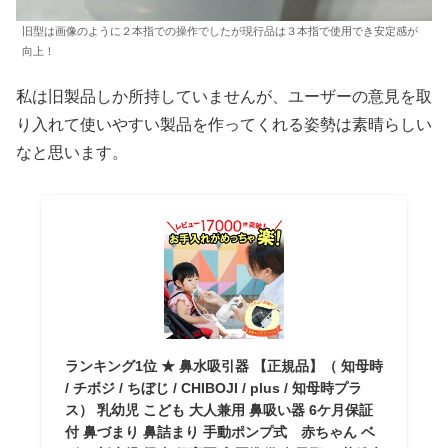
旧型は画像のように２本指での操作でしたが現行品は３本指で使用でき安定感が
向上！
私は旧製品しか所持していませんが、ユーザーの意見を取
り入れて使いやすい製品を作ってくれる姿勢は素晴らしい
なと思います。
ランキング1位 ★ 鼻水吸引器 【正規品】（ 知母時
/ チボジ / ちぼじ / CHIBOJI / plus / 知母時プラ
ス） 乳幼児 こども 大人兼用 鼻吸い器 6ケ月保証
付 鼻づまり 鼻詰まり 手動ポンプ式 赤ちゃん ベ