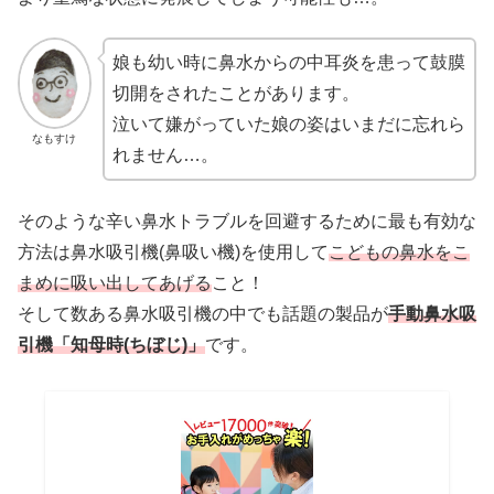
娘も幼い時に鼻水からの中耳炎を患って鼓膜
切開をされたことがあります。
泣いて嫌がっていた娘の姿はいまだに忘れら
なもすけ
れません…。
そのような辛い鼻水トラブルを回避するために最も有効な
方法は鼻水吸引機(鼻吸い機)を使用して
こどもの鼻水をこ
まめに吸い出してあげる
こと！
そして数ある鼻水吸引機の中でも話題の製品が
手動鼻水吸
引機「知母時(ちぼじ)」
です。