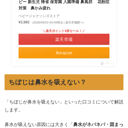
ビー 新生児 帰省 保育園 入園準備 鼻風邪 花粉症
対策 鼻かみ疲れ
ベビージャクソンズストア
¥3,980
（2026/06/23 04:00時点 | 楽天市場調べ）
＼楽天ポイント4倍セール！／
楽天市場
Amazon
ポチップ
ちぼじは鼻水を吸えない？
「ちぼじが鼻水を吸えない」といった口コミについて解説
します。
鼻水が吸えない原因には大きく「
鼻水がネバネバ・固まっ