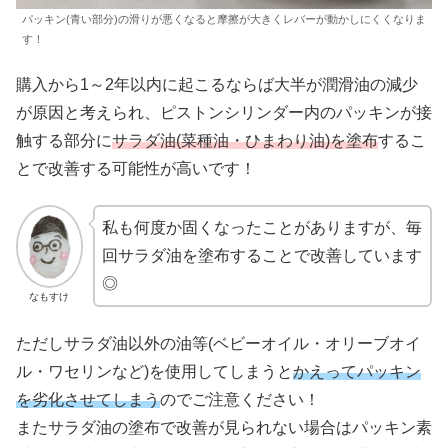
パッキン(青い部分)の滑りが悪くなると摩擦が大きくレバーが動かしにくくなりま
す！
購入から1～2年以内に起こるならば大半が潤滑油の減少
が原因と考えられ、ピストンシリンダー内のパッキンが接
触する部分に
サラダ油(菜種油・ひまわり油)を塗布
するこ
とで改善する可能性が高いです！
私も何度か固くなったことがありますが、毎
回サラダ油を塗布することで改善しています
◎
なもすけ
ただしサラダ油以外の油等(ベビーオイル・オリーブオイ
ル・ワセリンなど)を使用してしまうと
かえってパッキン
を劣化させてしまう
のでご注意ください！
またサラダ油の塗布で改善が見られない場合はパッキン素