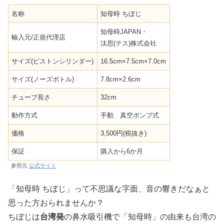
名称
知母時 ちぼじ
知母時JAPAN・
輸入元/正規代理店
汰思(テス)株式会社
サイズ(ピストンシリンダー)
16.5cm×7.5cm×7.0cm
サイズ(ノーズボトル)
7.8cm×2.6cm
チューブ長さ
32cm
動作方式
手動 真空ポンプ式
価格
3,500円(税抜き)
保証
購入から6か月
参照元
公式サイト
「知母時 ちぼじ」って不思議な字面、音の響きだなぁと
思った方おられませんか？
ちぼじは
台湾発
の鼻水吸引機で「知母時」の由来も台湾の