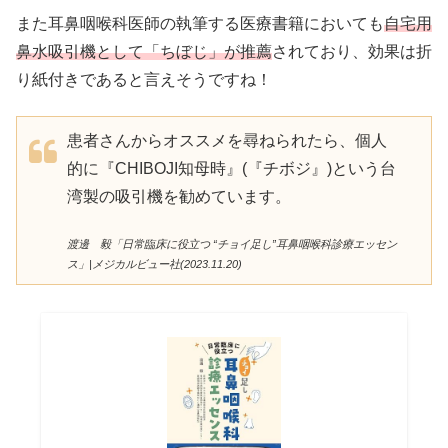
また耳鼻咽喉科医師の執筆する医療書籍においても
自宅用
鼻水吸引機として「ちぼじ」が推薦
されており、効果は折
り紙付きであると言えそうですね！
患者さんからオススメを尋ねられたら、個人
的に『CHIBOJI知母時』(『チボジ』)という台
湾製の吸引機を勧めています。
渡邊 毅「日常臨床に役立つ “チョイ足し”耳鼻咽喉科診療エッセン
ス」|メジカルビュー社(2023.11.20)